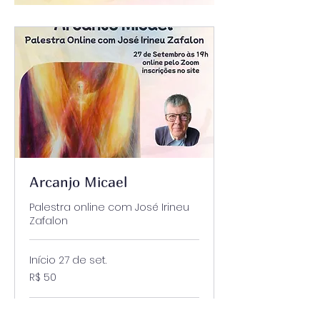
Arcanjo Micael
Palestra online com José Irineu
Zafalon
Início 27 de set.
50
R$ 50
Reais
brasileiros
Carregando disponibilidade...