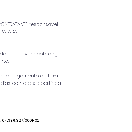
 CONTRATANTE responsável
TRATADA
endo que, haverá cobrança
nto.
pós o pagamento da taxa de
dias, contados a partir da
J: 04.386.327/0001-02