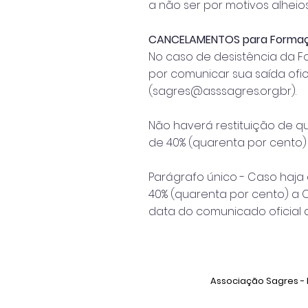
a não ser por motivos alheio
CANCELAMENTOS para Formaçõe
No caso de desistência da F
por comunicar sua saída ofi
(
sagres@asssagres.org.br
).
Não haverá restituição de q
de 40% (quarenta por cento
Parágrafo único - Caso haj
40% (quarenta por cento) a C
data do comunicado oficial 
Associação Sagres - R