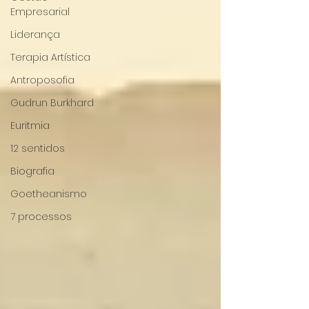
Empresarial
Liderança
Terapia Artística
Antroposofia
Gudrun Burkhard
Euritmia
12 sentidos
Biografia
Goetheanismo
7 processos