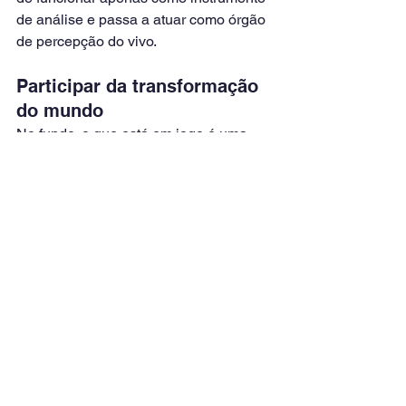
de análise e passa a atuar como órgão 
de percepção do vivo.
Participar da transformação 
do mundo
No fundo, o que está em jogo é uma 
mudança profunda de atitude diante do 
conhecimento.
Não mais dominar o mundo por meio 
de conceitos rígidos, mas aprender a 
participar de sua contínua 
transformação.
É nessa participação que a realidade 
deixa de aparecer como um objeto 
distante e passa a ser vivida como um 
campo vivo de experiência.
É justamente isso que ainda torna o 
encontro entre Goethe e Steiner tão 