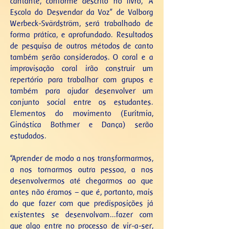
cantante, conforme descrito no livro, “A
Escola do Desvendar da Voz” de Valborg
Werbeck-Svärdström, será trabalhado de
forma prática, e aprofundado. Resultados
de pesquisa de outros métodos de canto
também serão considerados. O coral e a
improvisação coral irão construir um
repertório para trabalhar com grupos e
também para ajudar desenvolver um
conjunto social entre os estudantes.
Elementos do movimento (Euritmia,
Ginástica Bothmer e Dança) serão
estudados.
“Aprender de modo a nos transformarmos,
a nos tornarmos outra pessoa, a nos
desenvolvermos até chegarmos ao que
antes não éramos – que é, portanto, mais
do que fazer com que predisposições já
existentes se desenvolvam...fazer com
que algo entre no processo de vir-a-ser,